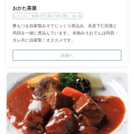
おかた茶屋
レストラン・食堂
下仁田かつ丼
買う・食べる
豚もつを自家製みそでじっくり煮込み、名産下仁田葱と
蒟蒻を一緒に煮込んでいます。 名物みそおでんは蒟蒻・
タレ共に自家製！オススメです。
詳細へ