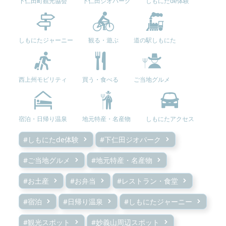
下仁田町観光協会
下仁田ジオパーク
しもにたde体験
しもにたジャーニー
観る・遊ぶ
道の駅しもにた
西上州モビリティ
買う・食べる
ご当地グルメ
宿泊・日帰り温泉
地元特産・名産物
しもにたアクセス
#しもにたde体験
#下仁田ジオパーク
#ご当地グルメ
#地元特産・名産物
#お土産
#お弁当
#レストラン・食堂
#宿泊
#日帰り温泉
#しもにたジャーニー
#観光スポット
#妙義山周辺スポット