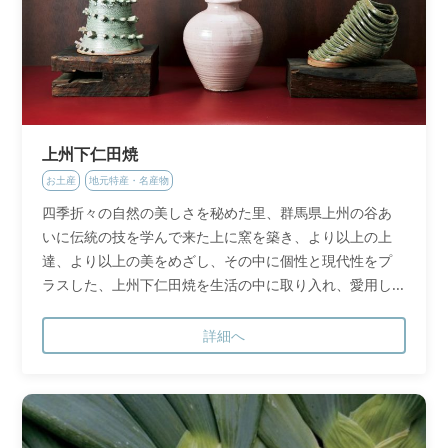
上州下仁田焼
お土産
地元特産・名産物
四季折々の自然の美しさを秘めた里、群馬県上州の谷あ
いに伝統の技を学んで来た上に窯を築き、より以上の上
達、より以上の美をめざし、その中に個性と現代性をプ
ラスした、上州下仁田焼を生活の中に取り入れ、愛用し...
詳細へ