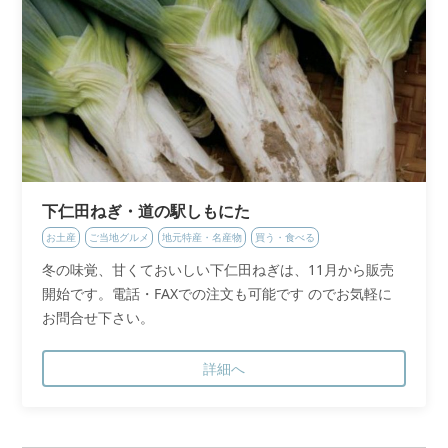
下仁田ねぎ・道の駅しもにた
お土産
ご当地グルメ
地元特産・名産物
買う・食べる
冬の味覚、甘くておいしい下仁田ねぎは、11月から販売
開始です。電話・FAXでの注文も可能です のでお気軽に
お問合せ下さい。
詳細へ