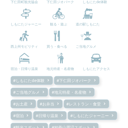
下仁田町観光協会
下仁田ジオパーク
しもにたde体験
しもにたジャーニー
観る・遊ぶ
道の駅しもにた
西上州モビリティ
買う・食べる
ご当地グルメ
宿泊・日帰り温泉
地元特産・名産物
しもにたアクセス
#しもにたde体験
#下仁田ジオパーク
#ご当地グルメ
#地元特産・名産物
#お土産
#お弁当
#レストラン・食堂
#宿泊
#日帰り温泉
#しもにたジャーニー
#観光スポット
#妙義山周辺スポット