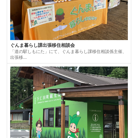
ぐんま暮らし課出張移住相談会
「道の駅しもにた」にて、ぐんま暮らし課移住相談係主催、
出張移...