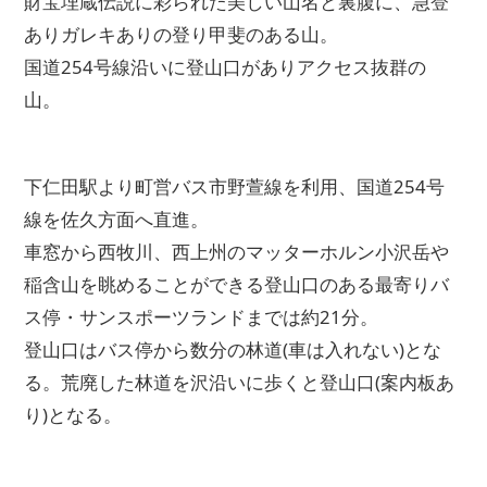
財宝埋蔵伝説に彩られた美しい山名と裏腹に、急登
ありガレキありの登り甲斐のある山。
国道254号線沿いに登山口がありアクセス抜群の
山。
下仁田駅より町営バス市野萱線を利用、国道254号
線を佐久方面へ直進。
車窓から西牧川、西上州のマッターホルン小沢岳や
稲含山を眺めることができる登山口のある最寄りバ
ス停・サンスポーツランドまでは約21分。
登山口はバス停から数分の林道(車は入れない)とな
る。荒廃した林道を沢沿いに歩くと登山口(案内板あ
り)となる。