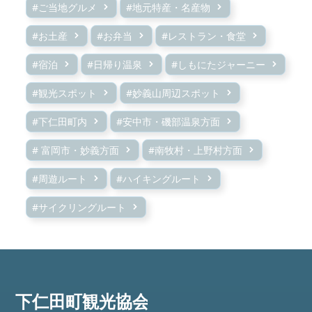
#ご当地グルメ
#地元特産・名産物
#お土産
#お弁当
#レストラン・食堂
#宿泊
#日帰り温泉
#しもにたジャーニー
#観光スポット
#妙義山周辺スポット
#下仁田町内
#安中市・磯部温泉方面
# 富岡市・妙義方面
#南牧村・上野村方面
#周遊ルート
#ハイキングルート
#サイクリングルート