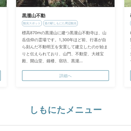
黒瀧山不動
観光スポット
道の駅しもにた周辺観光
標高870mの黒瀧山に建つ黒瀧山不動寺は、山
岳信仰の霊場です。1,300年ほど前、行基が自
ら刻んだ不動明王を安置して建立したのが始ま
りと伝えられており、山門、不動堂、大雄宝
殿、開山堂、鐘楼、宿坊、黒瀧...
詳細へ
しもにたメニュー