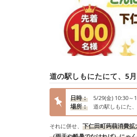
道の駅しもにたにて、5月
日時：
5/29(金) 10:30～1
場所：
道の駅しもにた、
下仁田町蒟蒻消費拡
それに併せ、
（雨天や酷暑でなければ）にゃく