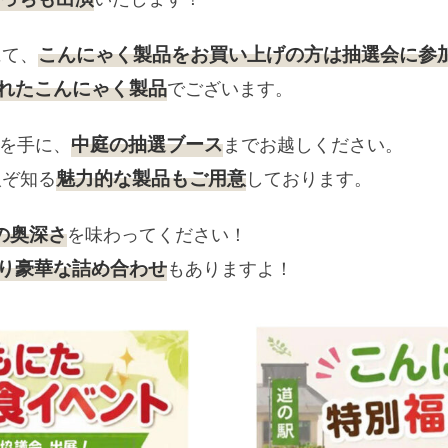
こんにゃく製品をお買い上げの方は抽選会に参
にて、
れたこんにゃく製品
でございます。
中庭の抽選ブース
を手に、
までお越しください。
魅力的な製品もご用意
人ぞ知る
しております。
の奥深さ
を味わってください！
り豪華な詰め合わせ
もありますよ！