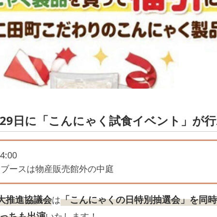
29日に「こんにゃく試食イベント」が
4:00
ブースは物産販売館外の中庭
大推進協議会
「こんにゃくの日特別抽選会」を同
は
っちも出演
いたします！