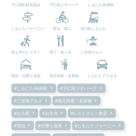
下仁田町観光協会
下仁田ジオパーク
しもにたde体験
しもにたジャーニー
観る・遊ぶ
道の駅しもにた
西上州モビリティ
買う・食べる
ご当地グルメ
宿泊・日帰り温泉
地元特産・名産物
しもにたアクセス
#しもにたde体験
#下仁田ジオパーク
#ご当地グルメ
#地元特産・名産物
#お土産
#お弁当
#レストラン・食堂
#宿泊
#日帰り温泉
#しもにたジャーニー