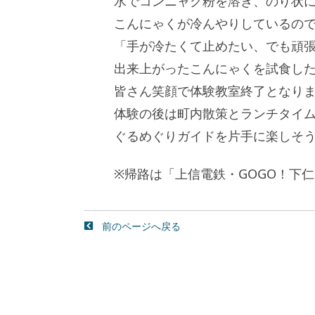
水でコンニャク粉を溶き、のり状
こんにゃくが冷んやりしているの
「手が冷たくて止めたい、でも頑
出来上がったこんにゃくを試食し
皆さん笑顔で体験教室終了となり
体験の後は町内散策とランチタイ
ぐるめぐりガイドを片手に楽しそ
※帰路は「上信電鉄・GOGO！下
前のページへ戻る