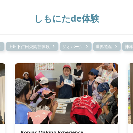
しもにたde体験
上州下仁田焼陶芸体験
ジオパーク
世界遺産
神津
Konjac Making Experience