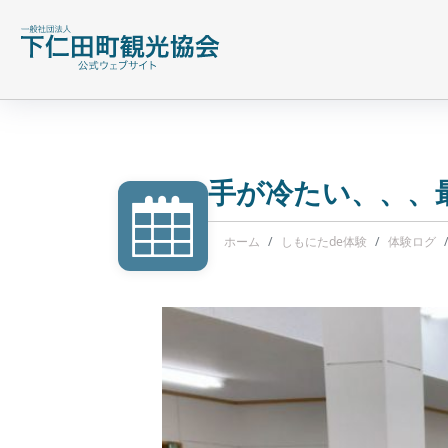
手が冷たい、、、
ホーム
しもにたde体験
体験ログ