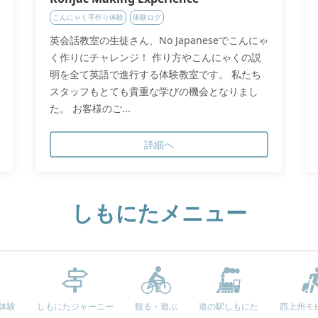
こんにゃく手作り体験
体験ログ
英会話教室の生徒さん、No Japaneseでこんにゃ
く作りにチャレンジ！ 作り方やこんにゃくの説
明を全て英語で進行する体験教室です。 私たち
スタッフもとても貴重な学びの機会となりまし
た。 お客様のご...
詳細へ
しもにたメニュー
e体験
しもにたジャーニー
観る・遊ぶ
道の駅しもにた
西上州モ