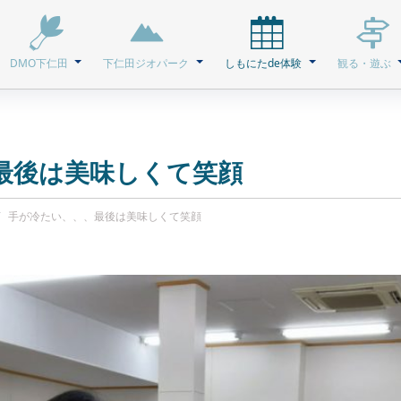
DMO下仁田
下仁田ジオパーク
しもにたde体験
観る・遊ぶ
最後は美味しくて笑顔
手が冷たい、、、最後は美味しくて笑顔