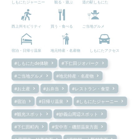
しもにたジャーニー
観る・遊ぶ
道の駅しもにた
西上州モビリティ
買う・食べる
ご当地グルメ
宿泊・日帰り温泉
地元特産・名産物
しもにたアクセス
#しもにたde体験
#下仁田ジオパーク
#ご当地グルメ
#地元特産・名産物
#お土産
#お弁当
#レストラン・食堂
#宿泊
#日帰り温泉
#しもにたジャーニー
#観光スポット
#妙義山周辺スポット
#下仁田町内
#安中市・磯部温泉方面